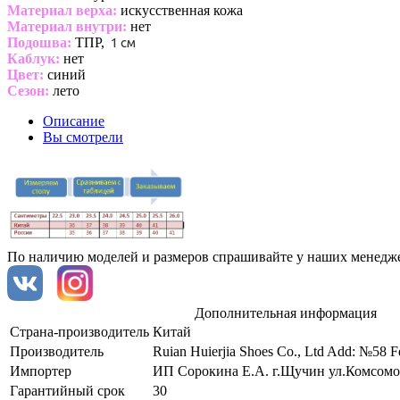
Материал верха:
искусственная кожа
Материал внутри:
нет
Подошва:
ТПР,
1 см
Каблук:
нет
Цвет:
синий
Сезон:
лето
Описание
Вы смотрели
По наличию моделей и размеров спрашивайте у наших менедж
Дополнительная информация
Страна-производитель
Китай
Производитель
Ruian Huierjia Shoes Co., Ltd Add: №58 Fe
Импортер
ИП Сорокина Е.А. г.Щучин ул.Комсомол
Гарантийный срок
30