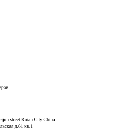
еров
ijun street Ruian City China
ьская д.61 кв.1