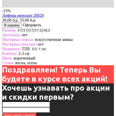
-15%
Лоферы женские 20029
28,00 б.р.
33,00 б.р.
Оформить
В корзину
Размер:
37/37/37/37.5/38.5
Застежка:
нет
Материал верха:
искусственная замша
Материал внутри:
нет
Подошва:
ТПР,
0.5-1 см
Каблук:
2-3 см
Цвет:
коричневый
Сезон:
весна, осень
Поздравляем! Теперь Вы
будете в курсе всех акций!
Хочешь узнавать про акции
и скидки первым?