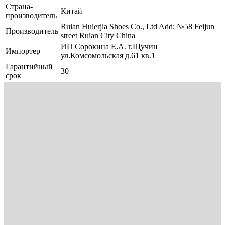
Страна-
Китай
производитель
Ruian Huierjia Shoes Co., Ltd Add: №58 Feijun
Производитель
street Ruian City China
ИП Сорокина Е.А. г.Щучин
Импортер
ул.Комсомольская д.61 кв.1
Гарантийный
30
срок