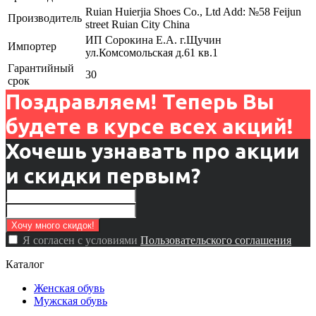
Ruian Huierjia Shoes Co., Ltd Add: №58 Feijun
Производитель
street Ruian City China
ИП Сорокина Е.А. г.Щучин
Импортер
ул.Комсомольская д.61 кв.1
Гарантийный
30
срок
Поздравляем! Теперь Вы
будете в курсе всех акций!
Хочешь узнавать про акции
и скидки первым?
Я согласен с условиями
Пользовательского соглашения
Каталог
Женская обувь
Мужская обувь