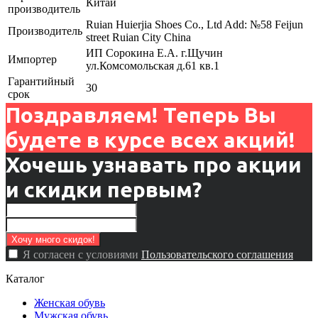
Китай
производитель
Ruian Huierjia Shoes Co., Ltd Add: №58 Feijun
Производитель
street Ruian City China
ИП Сорокина Е.А. г.Щучин
Импортер
ул.Комсомольская д.61 кв.1
Гарантийный
30
срок
Поздравляем! Теперь Вы
будете в курсе всех акций!
Хочешь узнавать про акции
и скидки первым?
Я согласен с условиями
Пользовательского соглашения
Каталог
Женская обувь
Мужская обувь