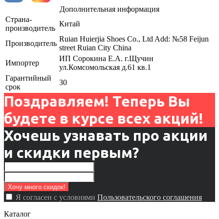
Дополнительная информация
Страна-
Китай
производитель
Ruian Huierjia Shoes Co., Ltd Add: №58 Feijun
Производитель
street Ruian City China
ИП Сорокина Е.А. г.Щучин
Импортер
ул.Комсомольская д.61 кв.1
Гарантийный
30
срок
Поздравляем! Теперь Вы
будете в курсе всех акций!
Хочешь узнавать про акции
и скидки первым?
Я согласен с условиями
Пользовательского соглашения
Каталог