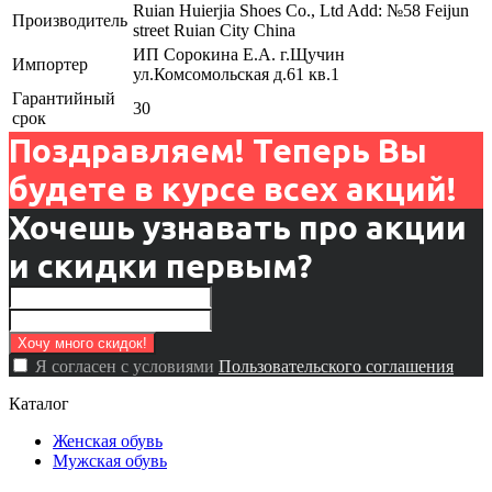
Ruian Huierjia Shoes Co., Ltd Add: №58 Feijun
Производитель
street Ruian City China
ИП Сорокина Е.А. г.Щучин
Импортер
ул.Комсомольская д.61 кв.1
Гарантийный
30
срок
Поздравляем! Теперь Вы
будете в курсе всех акций!
Хочешь узнавать про акции
и скидки первым?
Я согласен с условиями
Пользовательского соглашения
Каталог
Женская обувь
Мужская обувь