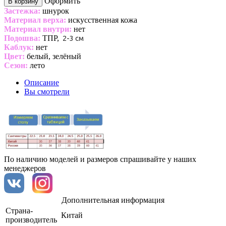
Оформить
В корзину
Застежка:
шнурок
Материал верха:
искусственная кожа
Материал внутри:
нет
Подошва:
ТПР,
2-3 см
Каблук:
нет
Цвет:
белый, зелёный
Сезон:
лето
Описание
Вы смотрели
По наличию моделей и размеров спрашивайте у наших
менеджеров
Дополнительная информация
Страна-
Китай
производитель