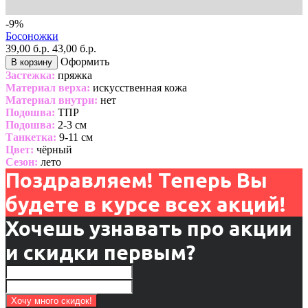
-9%
Босоножки
39,00 б.р.
43,00 б.р.
Оформить
В корзину
Застежка:
пряжка
Материал верха:
искусственная кожа
Материал внутри:
нет
Подошва:
ТПР
Подошва:
2-3 см
Танкетка:
9-11 см
Цвет:
чёрный
Сезон:
лето
Поздравляем! Теперь Вы
будете в курсе всех акций!
Хочешь узнавать про акции
и скидки первым?