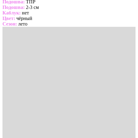
Подошва:
ТПР
Подошва:
2-3 см
Каблук:
нет
Цвет:
чёрный
Сезон:
лето