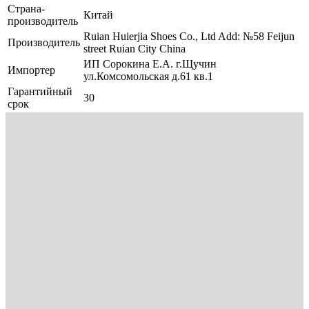
Страна-
Китай
производитель
Ruian Huierjia Shoes Co., Ltd Add: №58 Feijun
Производитель
street Ruian City China
ИП Сорокина Е.А. г.Щучин
Импортер
ул.Комсомольская д.61 кв.1
Гарантийный
30
срок