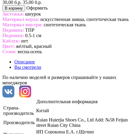
30,00 б.р.
35,00 б.р.
Оформить
В корзину
Застежка:
шнурок
Материал верха:
искусственная замша, синтетическая ткань
Материал внутри:
синтетическая ткань
Подошва:
ТПР
Подошва:
0.5-1 см
Каблук:
нет
Цвет:
жёлтый, красный
Сезон:
весна-осень
Описание
Вы смотрели
По наличию моделей и размеров спрашивайте у наших
менеджеров
Дополнительная информация
Страна-
Китай
производитель
Ruian Huierjia Shoes Co., Ltd Add: №58 Feijun
Производитель
street Ruian City China
ИП Сорокина Е.А. г.Щучин