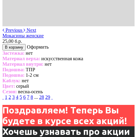
Previous
Next
Мокасины женские
25,00 б.р.
Оформить
В корзину
Застежка:
нет
Материал верха:
искусственная кожа
Материал внутри:
нет
Подошва:
ТПР
Подошва:
1-2 см
Каблук:
нет
Цвет:
серый
Сезон:
весна-осень
1
2
3
4
5
6
7
8
...
28
29
Поздравляем! Теперь Вы
будете в курсе всех акций!
Хочешь узнавать про акции