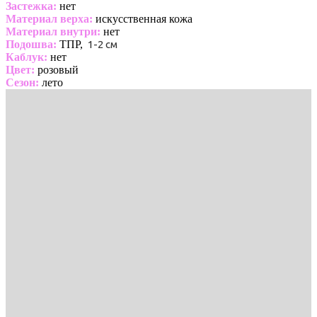
Застежка:
нет
Материал верха:
искусственная кожа
Материал внутри:
нет
Подошва:
ТПР,
1-2 см
Каблук:
нет
Цвет:
розовый
Сезон:
лето