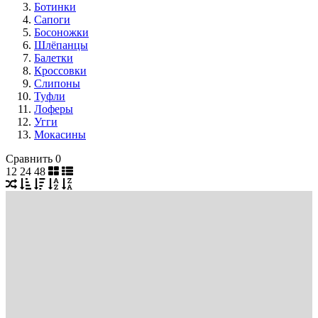
Ботинки
Сапоги
Босоножки
Шлёпанцы
Балетки
Кроссовки
Слипоны
Туфли
Лоферы
Угги
Мокасины
Сравнить
0
12
24
48