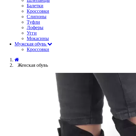
Шлёпанцы
Балетки
Кроссовки
Слипоны
Туфли
Лоферы
Угги
Мокасины
Мужская обувь
Кроссовки
Женская обувь