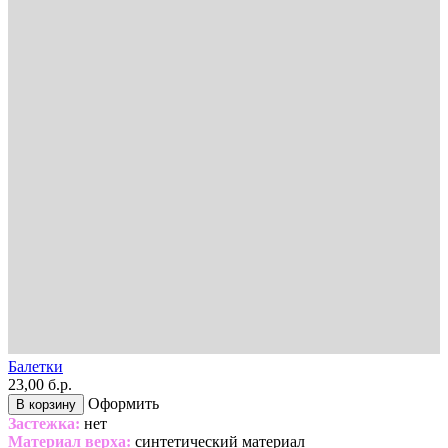
Балетки
23,00 б.р.
Оформить
В корзину
Застежка:
нет
Материал верха:
синтетический материал